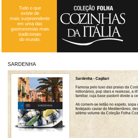
Tudo o que
existe de
mais surpreendente
em uma das
gastronomias mais
tradicionais
do mundo.
SARDENHA
Sardenha - Cagliari
Famosa pelo luxo das praias da Cost
milionários, pop stars e realezas, a
familiar, cuja base pastoril divide a 
Ali comem-se leitão no espeto, sopa 
festejado caviar do Mediterrâneo, de
sétimo volume da Coleção Folha Cozi